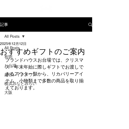
記事
All Posts
2025年12月12日
All Posts
おすすめギフトのご案内
有明
ブランドハウスお台場では、クリスマ
お台場
ス・年末年始に際しギフトでお渡しで
きるアウター類から、リカバリーアイ
越谷レイクタウン
テム、小物類まで多数の商品を取り揃
横浜みなとみらい
えております。
大阪