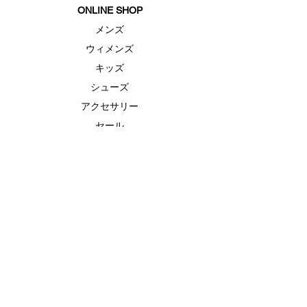
ONLINE SHOP
メンズ
ウィメンズ
キッズ
シューズ
アクセサリー
セール
FEATURE（特集）
ランニングシューズ
ゴルフ
ベースボール（野球）
UAヒートギアベースレイヤー
UAドライ
UAクール
ABOUT US
ブランド