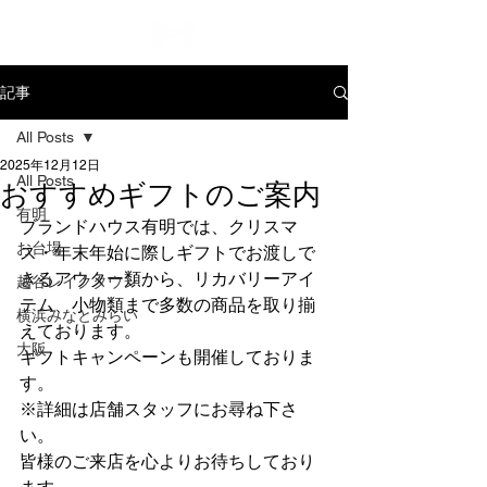
記事
All Posts
2025年12月12日
All Posts
おすすめギフトのご案内
有明
ブランドハウス有明では、クリスマ
お台場
ス・年末年始に際しギフトでお渡しで
きるアウター類から、リカバリーアイ
越谷レイクタウン
テム、小物類まで多数の商品を取り揃
横浜みなとみらい
えております。
大阪
ギフトキャンペーンも開催しておりま
す。
※詳細は店舗スタッフにお尋ね下さ
い。
皆様のご来店を心よりお待ちしており