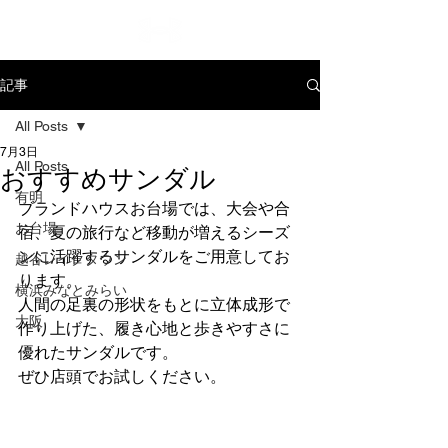
記事
All Posts
7月3日
All Posts
おすすめサンダル
有明
ブランドハウスお台場では、大会や合
お台場
宿、夏の旅行など移動が増えるシーズ
ンに活躍するサンダルをご用意してお
越谷レイクタウン
ります。
横浜みなとみらい
人間の足裏の形状をもとに立体成形で
大阪
作り上げた、履き心地と歩きやすさに
優れたサンダルです。
ぜひ店頭でお試しください。