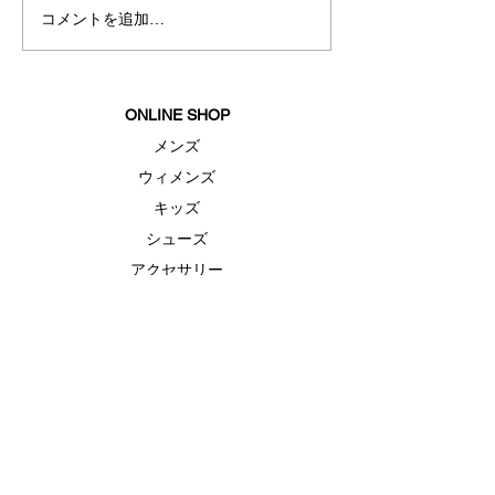
コメントを追加…
おすすめシュー
『ECHO(エコー
介
ONLINE SHOP
メンズ
ウィメンズ
キッズ
シューズ
アクセサリー
セール
FEATURE（特集）
ランニングシューズ
ゴルフ
ベースボール（野球）
UAヒートギアベースレイヤー
UAドライ