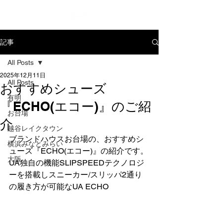
記事
All Posts
2025年12月11日
All Posts
おすすめシューズ
有明
『ECHO(エコー)』のご紹
お台場
介
越谷レイクタウン
ブランドハウスお台場の、おすすめシ
横浜みなとみらい
ューズ『ECHO(エコー)』の紹介です。
大阪
UA独自の機能SLIPSPEEDテクノロジ
ーを搭載しスニーカー/スリッパ2通り
の履き方が可能なUA ECHO