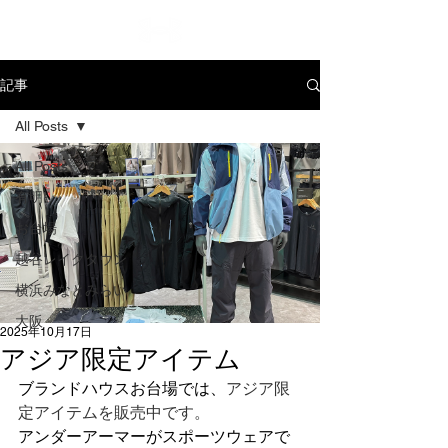
記事
All Posts
All Posts
有明
お台場
越谷レイクタウン
横浜みなとみらい
大阪
2025年10月17日
アジア限定アイテム
ブランドハウスお台場では
、
アジア限
定アイテムを販売中です。
アンダーアーマーがスポーツウェアで