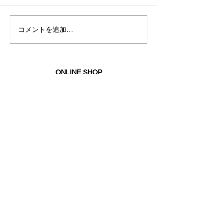
カスタマイズ
コメントを追加…
第5回3×3高校
ーナメント〈マ
エイト〉開催記
イベント
ONLINE SHOP
メンズ
ウィメンズ
キッズ
シューズ
アクセサリー
セール
FEATURE（特集）
ランニングシューズ
ゴルフ
ベースボール（野球）