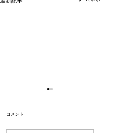
最新記事
コメント
カスタマイズ
コメントを追加…
リワードロッカ