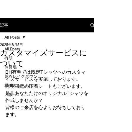
記事
All Posts
2025年8月5日
All Posts
カスタマイズサービスに
有明
ついて
お台場
BH有明では既定Tシャツへのカスタマ
越谷レイクタウン
イズサービスを実施しております。
横浜みなとみらい
有明限定の圧着シートもございます。
是非あなただけのオリジナルTシャツを
大阪
作成しませんか？
皆様のご来店を心よりお待ちしており
ます。