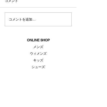
コメント
カスタマイズ
秋冬新商品入荷
コメントを追加…
ONLINE SHOP
メンズ
ウィメンズ
キッズ
シューズ
アクセサリー
セール
FEATURE（特集）
ランニングシューズ
ゴルフ