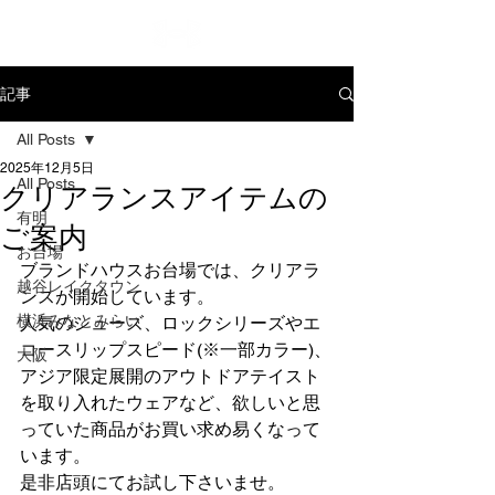
記事
All Posts
2025年12月5日
All Posts
クリアランスアイテムの
有明
ご案内
お台場
ブランドハウスお台場では、クリアラ
越谷レイクタウン
ンスが開始しています。
横浜みなとみらい
人気のシューズ、ロックシリーズやエ
コースリップスピード(※一部カラー)、
大阪
アジア限定展開のアウトドアテイスト
を取り入れたウェアなど、欲しいと思
っていた商品がお買い求め易くなって
います。
是非店頭にてお試し下さいませ。