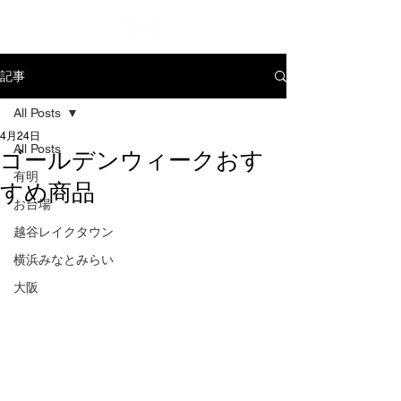
記事
All Posts
4月24日
All Posts
ゴールデンウィークおす
有明
すめ商品
お台場
越谷レイクタウン
横浜みなとみらい
大阪