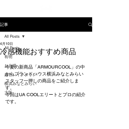
記事
All Posts
4月10日
All Posts
冷感機能おすすめ商品
有明
お台場
今夏の新商品「ARMOURCOOL」の中
からブランドハウス横浜みなとみらい
越谷レイクタウン
スタッフ一押しの商品をご紹介しま
横浜みなとみらい
す。
大阪
今回はUA COOLエリートとプロの紹介
です。