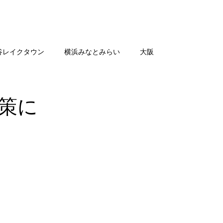
舗一覧
SHOP NEWS
公
谷レイクタウン
横浜みなとみらい
大阪
策に