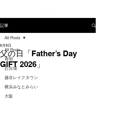
記事
All Posts
6月8日
All Posts
父の日「Father’s Day
有明
GIFT 2026」
お台場
越谷レイクタウン
横浜みなとみらい
大阪