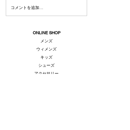
コメントを追加…
夏におすすめスリープウ
ェア
ONLINE SHOP
メンズ
ウィメンズ
キッズ
シューズ
アクセサリー
セール
FEATURE（特集）
ランニングシューズ
ゴルフ
ベースボール（野球）
UAヒートギアベースレイヤー
UAドライ