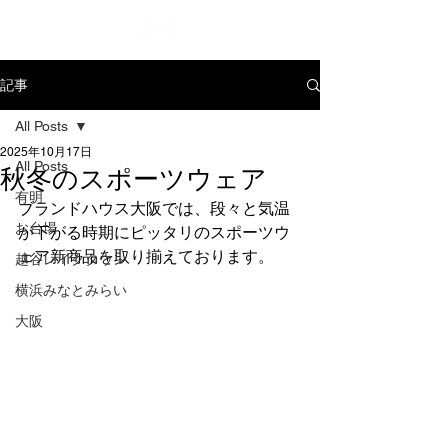
記事
All Posts
2025年10月17日
All Posts
秋冬のスポーツウェア
有明
ブランドハウス大阪では、段々と気温
お台場
が下がる時期にピッタリのスポーツウ
ェア新商品を取り揃えております。
越谷レイクタウン
横浜みなとみらい
大阪