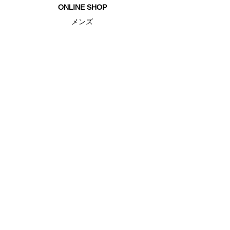
ONLINE SHOP
メンズ
ウィメンズ
キッズ
シューズ
アクセサリー
セール
FEATURE（特集）
ランニングシューズ
ゴルフ
ベースボール（野球）
UAヒートギアベースレイヤー
UAドライ
UAクール
ABOUT US
ブランド