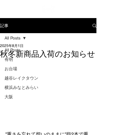
記事
All Posts
2025年8月1日
All Posts
秋冬新商品入荷のお知らせ
有明
お台場
越谷レイクタウン
横浜みなとみらい
大阪
”重さを忘れて想いのままに”指2本で重