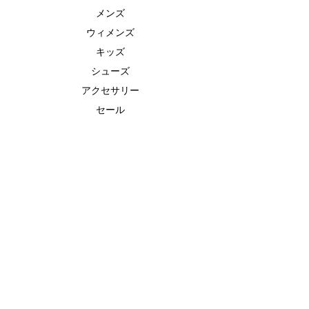
メンズ
ウィメンズ
キッズ
シューズ
アクセサリー
セール
FEATURE（特集）
ランニングシューズ
ゴルフ
ベースボール（野球）
UAヒートギアベースレイヤー
UAドライ
UAクール
ABOUT US
ブランド
ストーリー