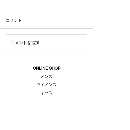
コメント
コメントを追加…
BsGravityグリーティング
夏におすすめス
イベント
ェア
ONLINE SHOP
メンズ
ウィメンズ
キッズ
シューズ
アクセサリー
セール
FEATURE（特集）