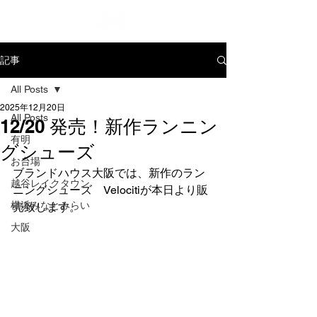
記事
All Posts
2025年12月20日
All Posts
12/20 発売！新作ランニン
有明
グシューズ
お台場
ブランドハウス大阪では、新作のラン
越谷レイクタウン
ニングシューズ　Velocitiが本日より販
横浜みなとみらい
売致します。
大阪