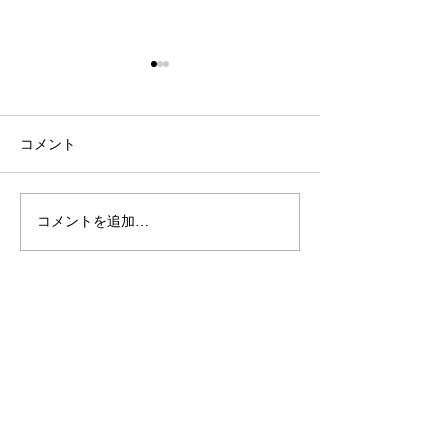
コメント
新作ランニング
コメントを追加…
秋冬新商品入荷のお知ら
せ
ONLINE SHOP
メンズ
ウィメンズ
キッズ
シューズ