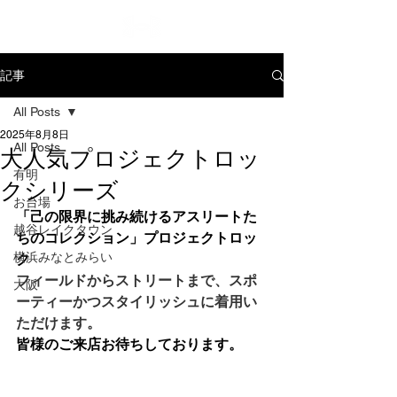
記事
All Posts
2025年8月8日
All Posts
大人気プロジェクトロッ
有明
クシリーズ
お台場
「己の限界に挑み続けるアスリートた
越谷レイクタウン
ちのコレクション」プロジェクトロッ
横浜みなとみらい
ク
フィールドからストリートまで、スポ
大阪
ーティーかつスタイリッシュに着用い
ただけます。
皆様のご来店お待ちしております。