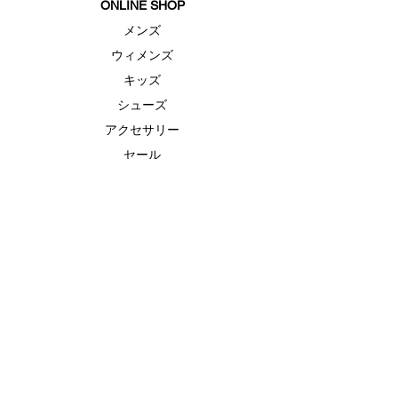
ONLINE SHOP
メンズ
ウィメンズ
キッズ
シューズ
アクセサリー
セール
FEATURE（特集）
ランニングシューズ
ゴルフ
ベースボール（野球）
UAヒートギアベースレイヤー
UAドライ
UAクール
ABOUT US
ブランド
ストーリー