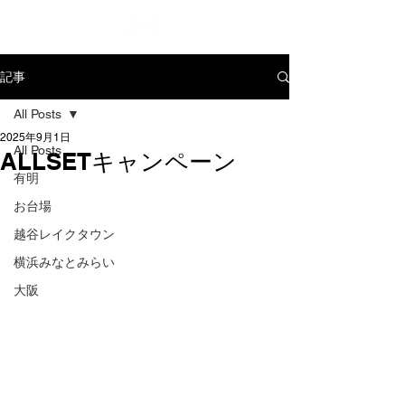
記事
All Posts
2025年9月1日
All Posts
ALLSETキャンペーン
有明
お台場
越谷レイクタウン
横浜みなとみらい
大阪