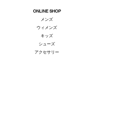
ONLINE SHOP
メンズ
ウィメンズ
キッズ
シューズ
アクセサリー
セール
FEATURE（特集）
ランニングシューズ
ゴルフ
ベースボール（野球）
UAヒートギアベースレイヤー
UAドライ
UAクール
ABOUT US