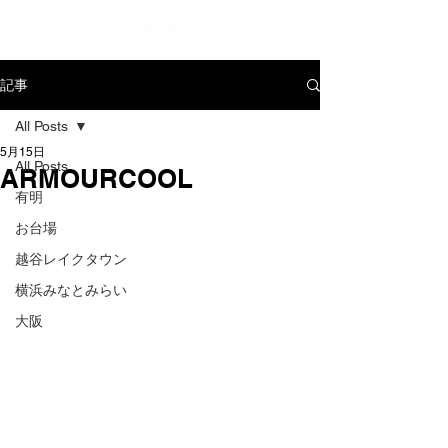
記事
All Posts
5月15日
All Posts
ARMOURCOOL
有明
お台場
越谷レイクタウン
横浜みなとみらい
大阪