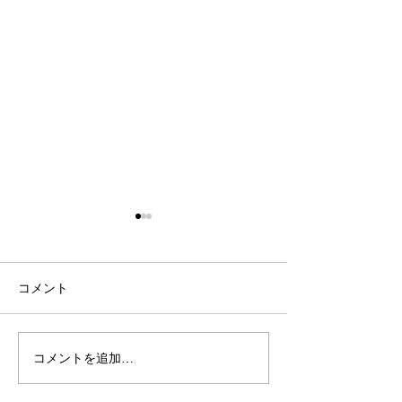
コメント
秋冬新商品入荷
コメントを追加…
夏におすすめス
ェア