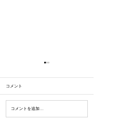
コメント
カスタマイズ
秋冬新商品入荷
コメントを追加…