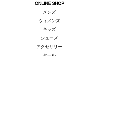
ONLINE SHOP
メンズ
ウィメンズ
キッズ
シューズ
アクセサリー
セール
FEATURE（特集）
ランニングシューズ
ゴルフ
ベースボール（野球）
UAヒートギアベースレイヤー
UAドライ
UAクール
ABOUT US
ブランド