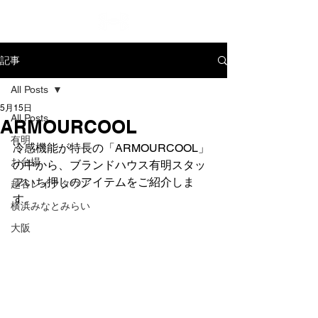
記事
All Posts
5月15日
All Posts
ARMOURCOOL
有明
冷感機能が特長の「ARMOURCOOL」
お台場
の中から、ブランドハウス有明スタッ
フいち押しのアイテムをご紹介しま
越谷レイクタウン
す。
横浜みなとみらい
大阪