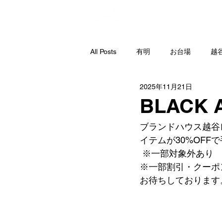
直営店
All Posts
有明
お台場
越
2025年11月21日
BLACK 
ブランドハウス越谷
イテムが30%OFFで
 ※一部対象外あり
※一部割引・クーポ
お待ちしております