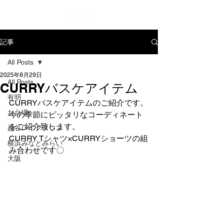
記事
All Posts
2025年8月29日
All Posts
CURRYバスケアイテム
有明
CURRYバスケアイテムのご紹介です。
お台場
今の季節にピッタリなコーディネート
をご紹介致します。
越谷レイクタウン
CURRY Tシャツ×CURRYショーツの組
横浜みなとみらい
み合わせです〇
大阪