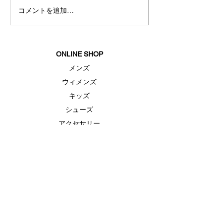
コメントを追加…
夏におすすめス
ェア
ONLINE SHOP
メンズ
ウィメンズ
キッズ
シューズ
アクセサリー
セール
FEATURE（特集）
ランニングシューズ
ゴルフ
ベースボール（野球）
UAヒートギアベースレイヤー
UAドライ