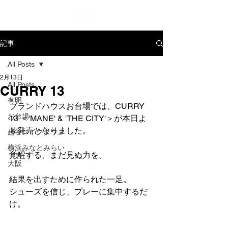
記事
All Posts
2月13日
All Posts
CURRY 13
有明
ブランドハウスお台場では、CURRY 
お台場
13 ＜'MANE' & 'THE CITY'＞が本日よ
り発売となりました。
越谷レイクタウン
横浜みなとみらい
覚醒する、まだ見ぬ力を。
大阪
結果を出すために作られた一足。
シューズを信じ、プレーに集中するだ
け。