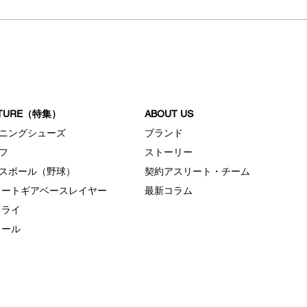
リワ
イス
ATURE（特集）
ABOUT US
ニングシューズ
ブランド
フ
ストーリー
スボール（野球）
契約アスリート・チーム
ヒートギアベースレイヤー
最新コラム
ドライ
クール