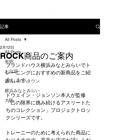
記事
All Posts
2月12日
All Posts
ROCK商品のご案内
有明
ブランドハウス横浜みなとみらいでト
お台場
レーニングにおすすめの新商品をご紹
介します。
越谷レイクタウン
横浜みなとみらい
ドウェイン・ジョンソン本人が監修
大阪
「己の限界に挑み続けるアスリートた
ちのコレクション」プロジェクトロッ
クシリーズです。
トレーニーのために考えられた商品に