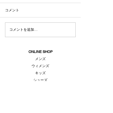
コメント
秋冬新商品入荷
コメントを追加…
夏におすすめス
ェア
ONLINE SHOP
メンズ
ウィメンズ
キッズ
シューズ
アクセサリー
セール
FEATURE（特集）
ランニングシューズ