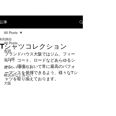
記事
All Posts
6月26日
All Posts
Tシャツコレクション
有明
ブランドハウス大阪ではジム、フィー
お台場
ルド、コート、ロードなどあらゆるシ
ーン、環境において常に最高のパフォ
越谷レイクタウン
ーマンスを発揮できるよう、様々なTシ
横浜みなとみらい
ャツを取り揃えております。
大阪