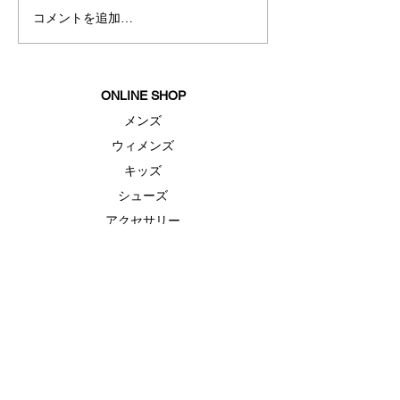
コメントを追加…
BsGravityグリーティング
夏におすすめス
イベント
ェア
ONLINE SHOP
メンズ
ウィメンズ
キッズ
シューズ
アクセサリー
セール
FEATURE（特集）
ランニングシューズ
ゴルフ
ベースボール（野球）
UAヒートギアベースレイヤー
UAドライ