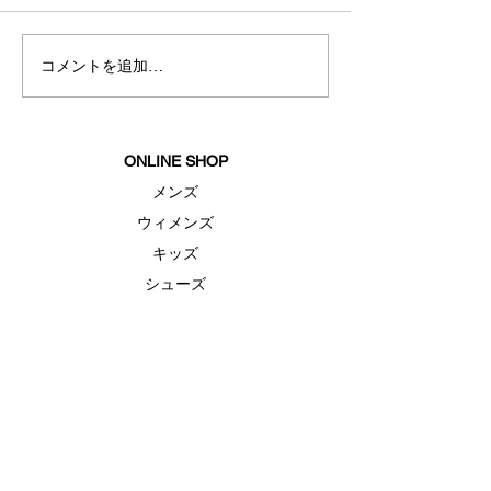
秋冬新商品入荷
コメントを追加…
夏におすすめス
ェア
ONLINE SHOP
メンズ
ウィメンズ
キッズ
シューズ
アクセサリー
セール
FEATURE（特集）
ランニングシューズ
ゴルフ
ベースボール（野球）