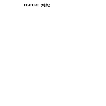
FEATURE（特集）
ランニングシューズ
ゴルフ
ベースボール（野球）
UAヒートギアベースレイヤー
UAドライ
UAクール
ABOUT US
ブランド
ストーリー
契約アスリート・チーム
最新コラム
COMMUNITY
UAリワード アプリ
UAコミュニティクラス