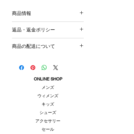
商品情報
商品の詳細を入力してください。サイ
返品・返金ポリシー
ズ、素材、取扱説明に加え、商品の特
徴やおすすめのポイントなどを説明し
返品・返金ポリシーを入力してくださ
ましょう。
商品の配送について
い。顧客が商品に満足しなかった場合
や、不備があった場合に行う手続きの
配送地域、料金、所要時間、梱包な
手順などを説明しましょう。内容を明
ど、商品の配送に関する情報を入力し
確にすることで顧客からの信頼を獲得
てください。配送情報を明確にするこ
し、安心して商品を購入していただけ
とで顧客からの信頼を獲得し、安心し
ます。
ONLINE SHOP
て商品を購入していただけます。
メンズ
ウィメンズ
キッズ
シューズ
アクセサリー
セール